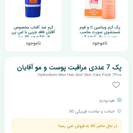
پک کرم ویتامین C و فوم
کرم ضد آفتاب مخصوص
شستشوی صورت مناسب
آقایان فاقد چربی با اس پی
پوست نرمال تا خشک
اف 50 حجم 40 میل
ناموجود
ناموجود
پک 7 عددی مراقبت پوست و مو آقایان
Hydroderm Men Hair And Skin Care Pack 7Pcs
هیدرودرم
اصالت و سلامت فیزیکی کالا
در حال حاضر کالا به فروش نمی رسد!