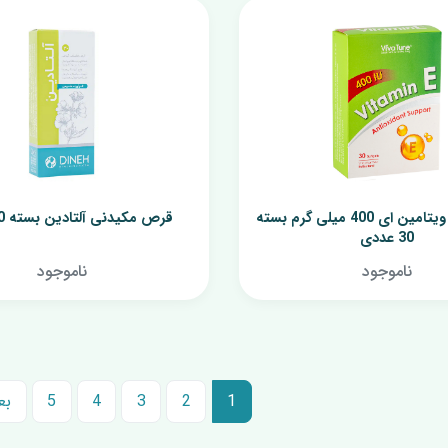
کپسول پرل ویتامین ای 400 میلی گرم بسته
قرص مکیدنی آلتادین بسته 30 عددی
30 عددی
ناموجود
ناموجود
1
2
3
4
5
بع