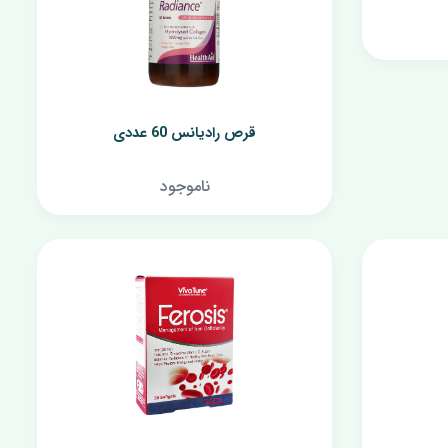
پماد شقاق سینه کودکان
روغن بدن کودک
مولتی ویتامین کودکان
وان
قرص رادیانس 60 عددی
ل
ناموجود
ش
ژل مرطوب کننده
ژل ضد جوش