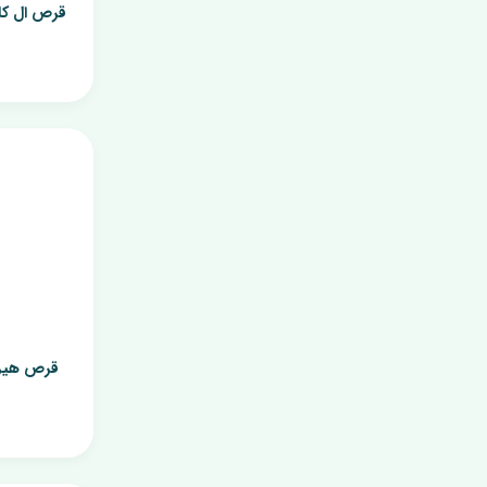
نمک و کوکتل پدیکور
کرم ژل
فوم شست و شو
کرم دست و صورت
کرم دست و ناخن
قرص هیر ای