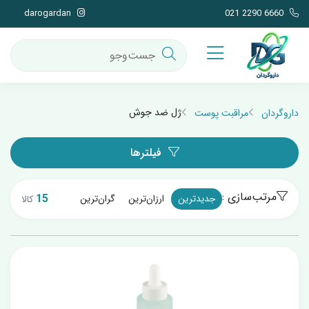
darogardan
021 2290 6660
ژل ضد جوش
داروگردان
مراقبت پوست
فیلترها
مرتب‌سازی :
15
جدیدترین
ارزان‌ترین
گران‌ترین
کالا