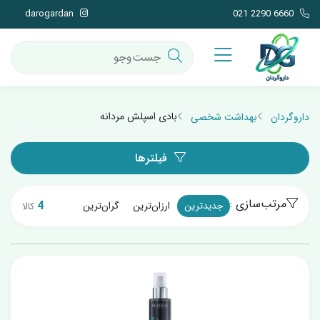
darogardan
021 2290 6660
بادی اسپلش مردانه
داروگردان
بهداشت شخصی
فیلترها
مرتب‌سازی :
4
جدیدترین
ارزان‌ترین
گران‌ترین
کالا