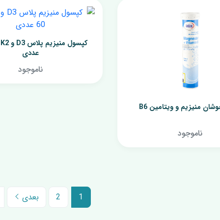
عددی
ناموجود
ان منیزیم و ویتامین B6
ناموجود
1
2
بعدی