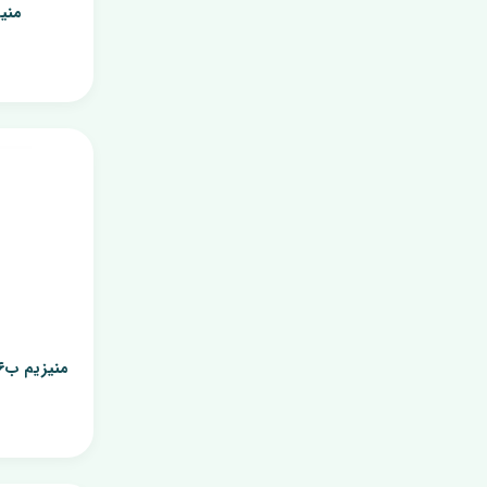
نمک و کوکتل پدیکور
منیزیم 400 
کرم ژل
فوم شست و شو
کرم دست و صورت
کرم دست و ناخن