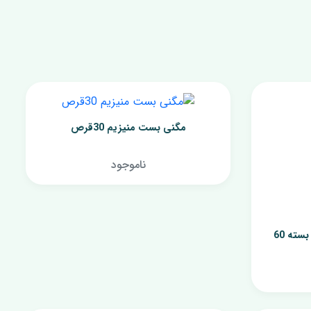
نرم کننده پوست
شیر پاک کن
مگنی بست منیزیم 30قرص
ناموجود
قرص منیزیم بیس گلایسینات بسته 60