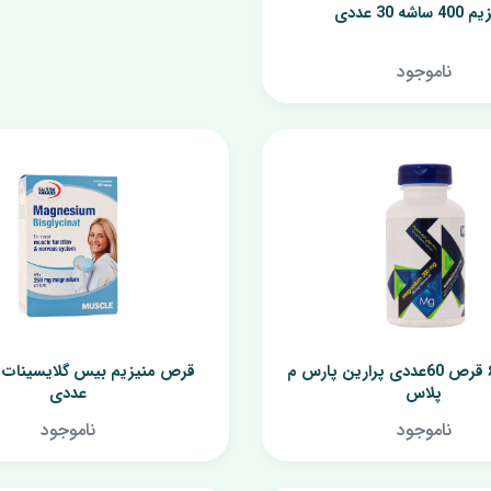
ساشه 30 عددی
مرطوب کننده رنگی
پن
ناموجود
منیزیم ب۶ قرص 60عددی پرارین پارس م
پلاس
عددی
ناموجود
ناموجود