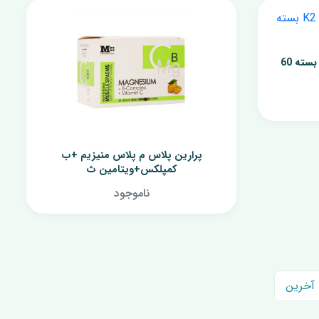
کپسول منیزیم پلاس D3 و K2 بسته 60
پرارین پلاس م پلاس منیزیم +ب
کمپلکس+ویتامین ث
ناموجود
آخرین