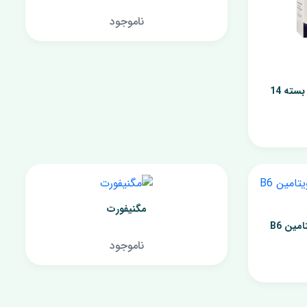
پماد شقاق سینه کودکان
ناموجود
روغن بدن کودک
مولتی ویتامین کودکان
وان
ساشه منیزیم بیس گلایسینات بسته 14
ل
ش
مگنیفورت
قرص منیزیم پلاس آیزن و ویتامین B6
ناموجود
ژل مرطوب کننده
ژل ضد جوش