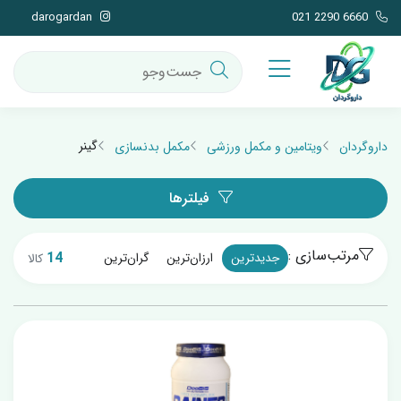
darogardan
021 2290 6660
گینر
داروگردان
ویتامین و مکمل ورزشی
مکمل بدنسازی
فیلترها
مرتب‌سازی :
14
جدیدترین
ارزان‌ترین
گران‌ترین
کالا